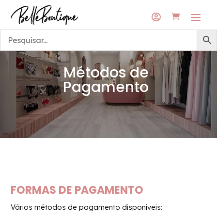
Envios grátis para a rede DPD Pickup
Envios grátis para a rede DPD Pickup

Métodos de
Pagamento
FORMAS DE PAGAMENTO
Vários métodos de pagamento disponíveis: