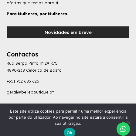
ofertas que temos para ti.
Para Mulheres, por Mulheres.
Novidades em breve
Contactos
Rua Serpa Pinto nº 29 R/C
4890-238 Celorico de Basto
+351 912 683 625
geral@belleboutique.pt
Política de Privacidade
|
Livro de Reclamações
|
Termos e Condições
|
Consumo de
Este site utiliza cookies para permitir uma melhor experiência
Litígios
por parte do utilizador. Ao navegar no site estará a consentir a
sua utilização.
Ok