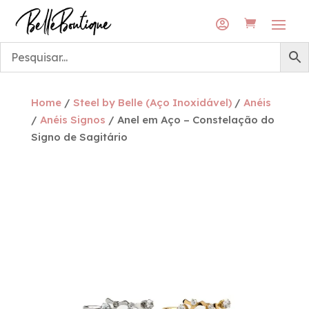
Envios grátis para a rede DPD Pickup
Envios grátis para a rede DPD Pickup

Home
/
Steel by Belle (Aço Inoxidável)
/
Anéis
/
Anéis Signos
/ Anel em Aço – Constelação do
Signo de Sagitário