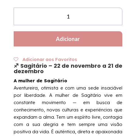
Quantidade
de
Anel
em
Adicionar
Aço
-
Constelação
Adicionar aos Favoritos
do
♐ Sagitário – 22 de novembro a 21 de
dezembro
Signo
de
A mulher de Sagitário
Sagitário
Aventureira, otimista e com uma sede insaciável
por liberdade. A mulher de Sagitário vive em
constante movimento — em busca de
conhecimento, novas culturas e experiências que
expandam a alma. Tem um espírito livre, contagia
com a sua alegria e tem sempre uma visão
positiva da vida. É autêntica, direta e apaixonada