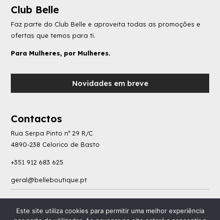
Club Belle
Faz parte do Club Belle e aproveita todas as promoções e
ofertas que temos para ti.
Para Mulheres, por Mulheres.
Novidades em breve
Contactos
Rua Serpa Pinto nº 29 R/C
4890-238 Celorico de Basto
+351 912 683 625
geral@belleboutique.pt
Política de Privacidade
|
Livro de Reclamações
|
Termos e Condições
|
Consumo de
Este site utiliza cookies para permitir uma melhor experiência
Litígios