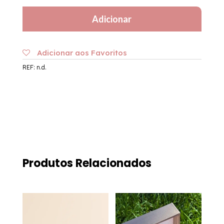
em
Adicionar
Aço
|
Signo
Adicionar aos Favoritos
de
REF:
n.d.
Capricórnio
Produtos Relacionados