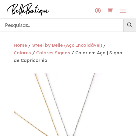
Envios grátis para a rede DPD Pickup
Envios grátis para a rede DPD Pickup

Home
/
Steel by Belle (Aço Inoxidável)
/
Colares
/
Colares Signos
/ Colar em Aço | Signo
de Capricórnio