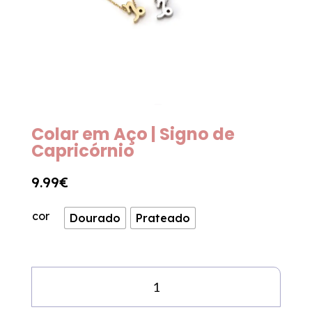
Colar em Aço | Signo de
Capricórnio
9.99
€
cor
Dourado
Prateado
Quantidade
de
Colar