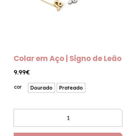
Colar em Aço | Signo de Leão
9.99
€
cor
Dourado
Prateado
Quantidade
de
Colar
em