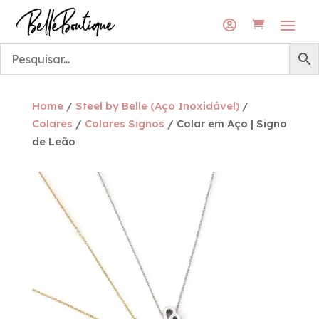
Envios grátis para a rede DPD Pickup
Envios grátis para a rede DPD Pickup

Home
/
Steel by Belle (Aço Inoxidável)
/
Colares
/
Colares Signos
/ Colar em Aço | Signo
de Leão