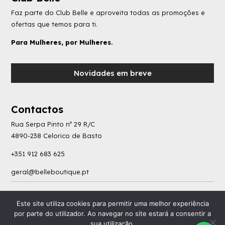
Faz parte do Club Belle e aproveita todas as promoções e
ofertas que temos para ti.
Para Mulheres, por Mulheres.
Novidades em breve
Contactos
Rua Serpa Pinto nº 29 R/C
4890-238 Celorico de Basto
+351 912 683 625
geral@belleboutique.pt
Política de Privacidade
|
Livro de Reclamações
|
Termos e Condições
|
Consumo de
Este site utiliza cookies para permitir uma melhor experiência
Litígios
por parte do utilizador. Ao navegar no site estará a consentir a
sua utilização.