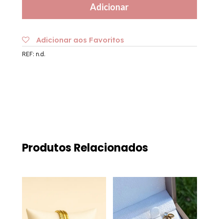
Adicionar
Aço
|
Signo
Adicionar aos Favoritos
de
REF:
n.d.
Leão
Produtos Relacionados