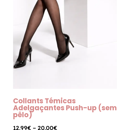
Collants Témicas
Adelgaçantes Push-up (sem
pêlo)
12.99
€
–
20.00
€