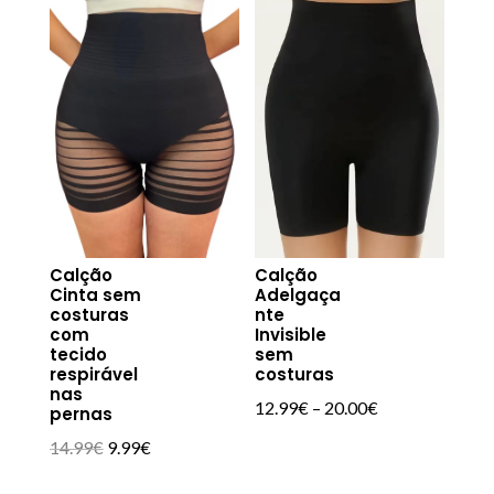
Calção
Calção
Cinta sem
Adelgaça
costuras
nte
com
Invisible
tecido
sem
respirável
costuras
nas
12.99
€
–
20.00
€
pernas
O
O
14.99
€
9.99
€
preço
preço