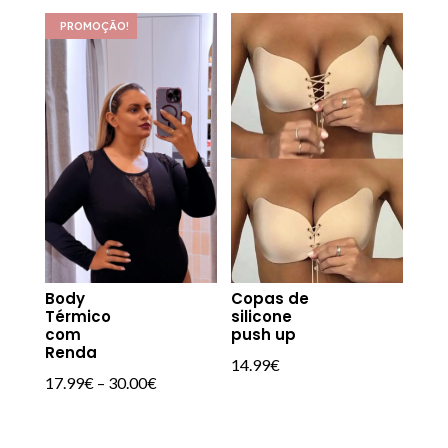
original
atual
PROMOÇÃO!
era:
é:
14.99€.
9.99€.
Body
Copas de
Térmico
silicone
com
push up
Renda
14.99
€
17.99
€
–
30.00
€