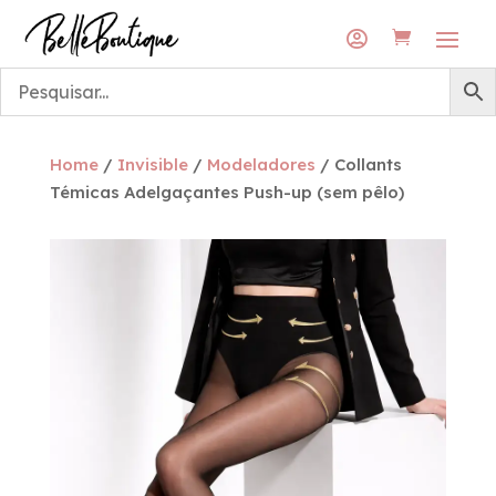
Envios grátis para a rede DPD Pickup
Envios grátis para a rede DPD Pickup

Home
/
Invisible
/
Modeladores
/ Collants
Témicas Adelgaçantes Push-up (sem pêlo)