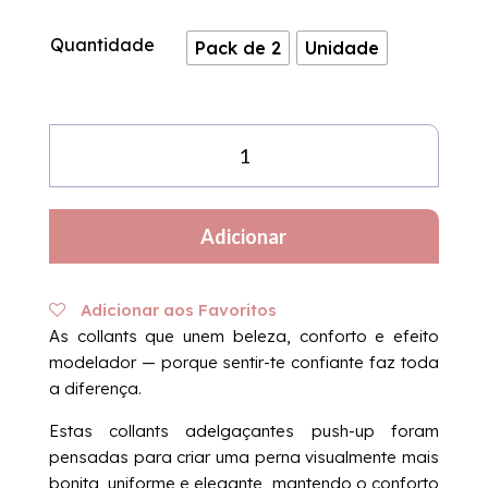
Quantidade
Pack de 2
Unidade
Quantidade
de
Collants
Témicas
Adicionar
Adelgaçantes
Push-
up
Adicionar aos Favoritos
(sem
As collants que unem beleza, conforto e efeito
pêlo)
modelador — porque sentir-te confiante faz toda
a diferença.
Estas collants adelgaçantes push-up foram
pensadas para criar uma perna visualmente mais
bonita, uniforme e elegante, mantendo o conforto