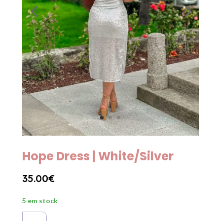
Hope Dress | White/Silver
35.00
€
5 em stock
Quantidade