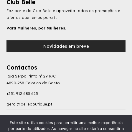
Club Belle
Faz parte do Club Belle e aproveita todas as promoções e
ofertas que temos para ti.
Para Mulheres, por Mulheres.
Novidades em breve
Contactos
Rua Serpa Pinto nº 29 R/C
4890-238 Celorico de Basto
+351 912 683 625
geral@belleboutique.pt
Política de Privacidade
|
Livro de Reclamações
|
Termos e Condições
|
Consumo de
Este site utiliza cookies para permitir uma melhor experiência
Litígios
por parte do utilizador. Ao navegar no site estará a consentir a