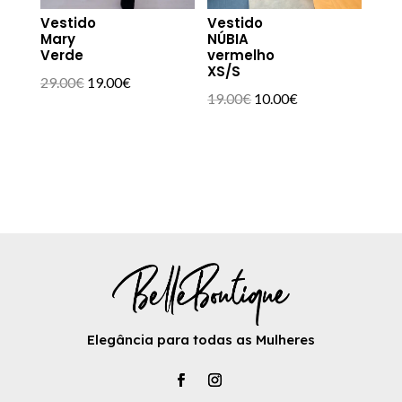
Vestido
Vestido
Mary
NÚBIA
Verde
vermelho
XS/S
O
O
29.00
€
19.00
€
O
O
19.00
€
10.00
€
preço
preço
preço
preço
original
atual
original
atual
era:
é:
era:
é:
29.00€.
19.00€.
19.00€.
10.00€.
Elegância para todas as Mulheres