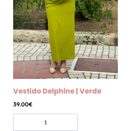
Vestido Delphine | Verde
39.00
€
Quantidade
de