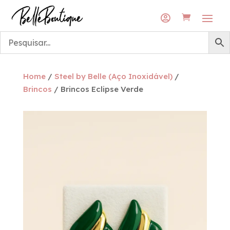
Envios grátis para a rede DPD Pickup
Envios grátis para a rede DPD Pickup

Home
/
Steel by Belle (Aço Inoxidável)
/
Brincos
/ Brincos Eclipse Verde