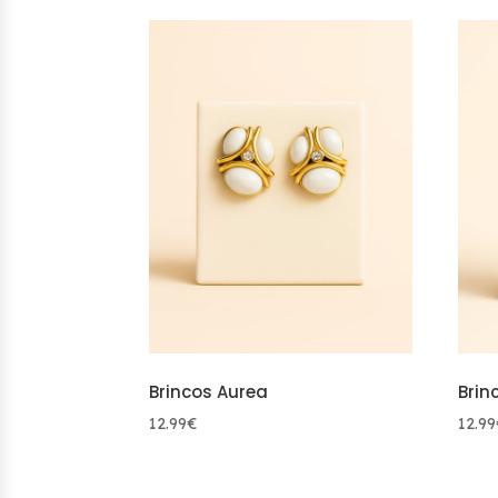
latest
Brincos Aurea
Brin
12.99
€
12.99