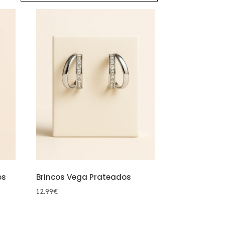
os
Brincos Vega Prateados
12.99
€