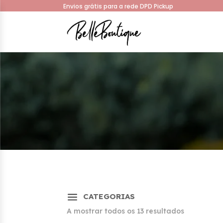
Envios grátis para a rede DPD Pickup
a
CATEGORIAS
Sorted
A mostrar todos os 13 resultados
by