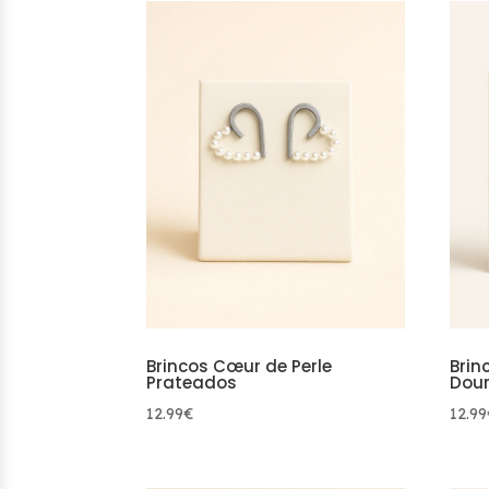
Brincos Cœur de Perle
Brin
Prateados
Dou
12.99
€
12.99