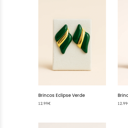
Brincos Eclipse Verde
Brin
12.99
€
12.99