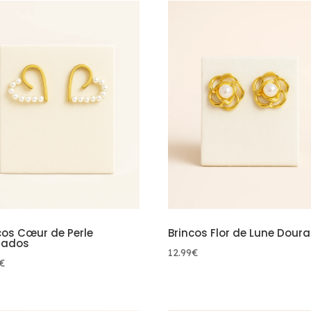
cos Cœur de Perle
Brincos Flor de Lune Dour
rados
12.99
€
€