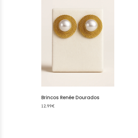
Brincos Renée Dourados
12.99
€