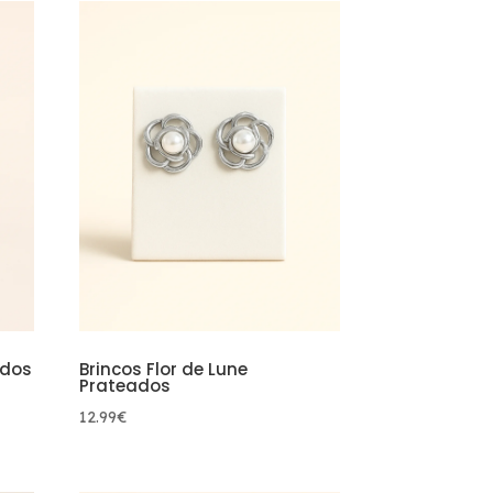
ados
Brincos Flor de Lune
Prateados
12.99
€