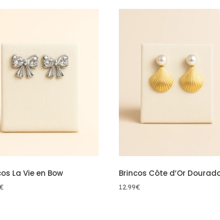
cos La Vie en Bow
Brincos Côte d’Or Dourad
€
12.99
€