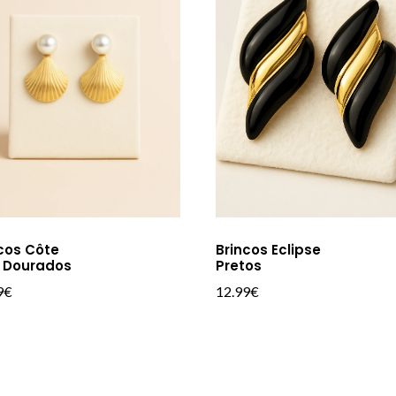
cos Côte
Brincos Eclipse
r Dourados
Pretos
9
€
12.99
€