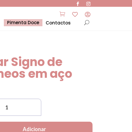



Pimenta Doce
Contactos
ar Signo de
eos em aço
de
Adicionar