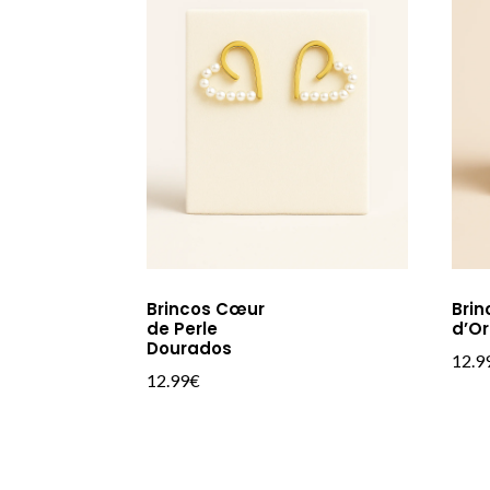
Brincos Cœur
Brin
de Perle
d’O
Dourados
12.9
12.99
€