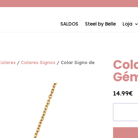
SALDOS
Steel by Belle
Loja
Col
Colares
/
Colares Signos
/ Colar Signo de
Gém
14.99
€
Quantida
de
Colar
Signo
de