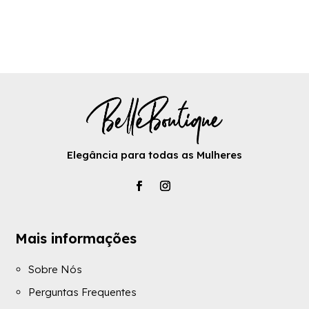
original
atual
era:
é:
era:
é:
59.99€.
29.99€.
59.99€.
29.99€.
Elegância para todas as Mulheres
Mais informações
Sobre Nós
Perguntas Frequentes