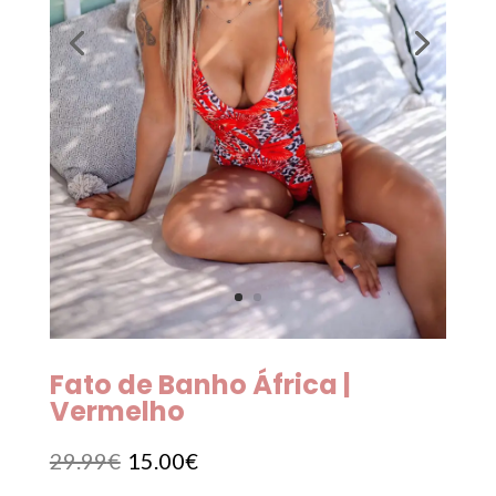
Fato de Banho África |
Vermelho
O
O
29.99
€
15.00
€
preço
preço