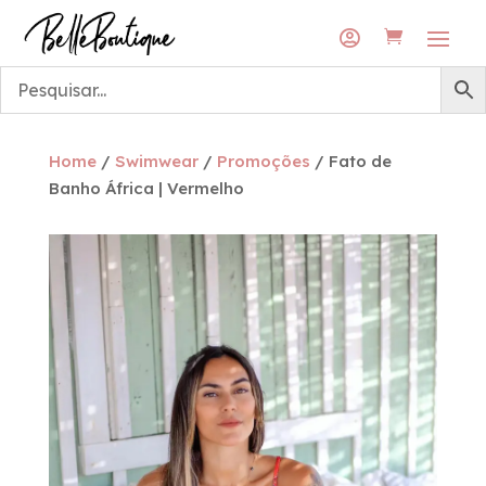
Envios grátis para a rede DPD Pickup
Envios grátis para a rede DPD Pickup

Home
/
Swimwear
/
Promoções
/ Fato de
Banho África | Vermelho