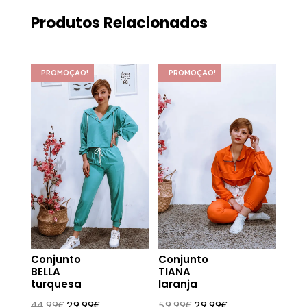
Produtos Relacionados
PROMOÇÃO!
PROMOÇÃO!
Conjunto
Conjunto
BELLA
TIANA
turquesa
laranja
O
O
O
O
44.99
€
29.99
€
59.99
€
29.99
€