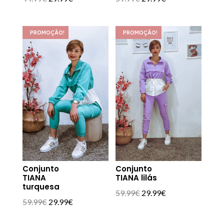
preço
preço
preço
preço
original
atual
original
atual
PROMOÇÃO!
PROMOÇÃO!
era:
é:
era:
é:
44.99€.
29.99€.
59.99€.
29.99€.
Conjunto
Conjunto
TIANA
TIANA lilás
turquesa
O
O
59.99
€
29.99
€
O
O
59.99
€
29.99
€
preço
preço
preço
preço
original
atual