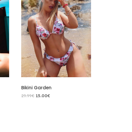
Bikini Garden
O
O
29.99
€
15.00
€
preço
preço
original
atual
era:
é:
29.99€.
15.00€.