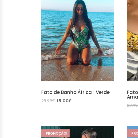
Fato de Banho África | Verde
Fato
Ama
O
O
29.99
€
15.00
€
29.99
preço
preço
original
atual
era:
é:
29.99€.
15.00€.
PROMOÇÃO!
PR