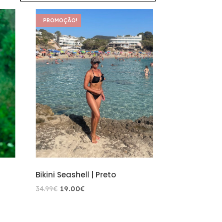
PROMOÇÃO!
Bikini Seashell | Preto
O
O
34.99
€
19.00
€
preço
preço
original
atual