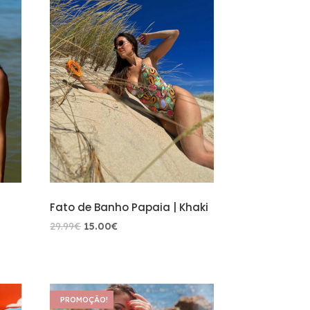
Fato de Banho Papaia | Khaki
O
O
29.99
€
15.00
€
preço
preço
original
atual
era:
é:
29.99€.
15.00€.
PROMOÇÃO!