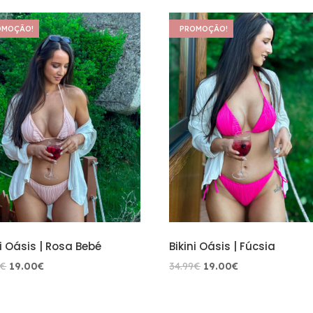
OMOÇÃO!
PROMOÇÃO!
ni Oásis | Rosa Bebé
Bikini Oásis | Fúcsia
O
O
O
O
€
19.00
€
34.99
€
19.00
€
preço
preço
preço
preço
original
atual
original
atual