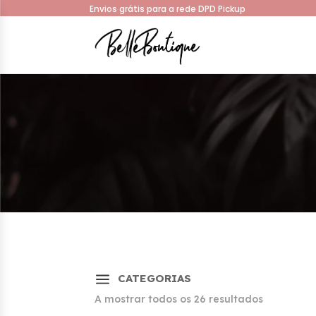
Envios grátis para a rede DPD Pickup
a
CATEGORIAS
Sorted
A mostrar todos os 26 resultados
by