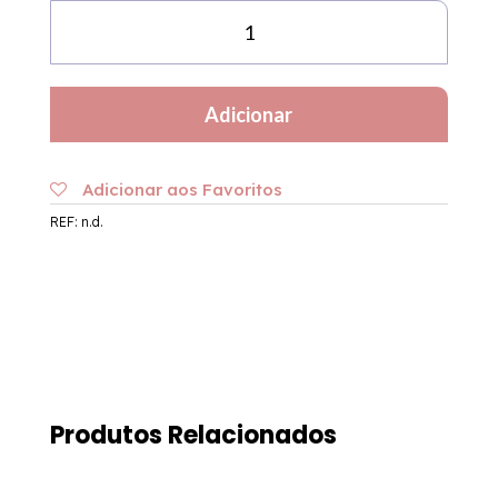
Quantidade
de
Fato
de
Adicionar
Banho
Papaia
|
Adicionar aos Favoritos
Khaki
REF:
n.d.
Produtos Relacionados