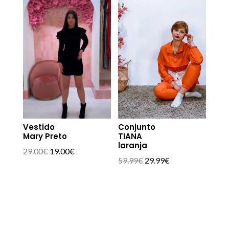
43.99€.
24.99€.
Vestido
Conjunto
Mary Preto
TIANA
laranja
O
O
29.00
€
19.00
€
O
O
59.99
€
29.99
€
preço
preço
preço
preço
original
atual
original
atual
era:
é:
era:
é:
29.00€.
19.00€.
59.99€.
29.99€.