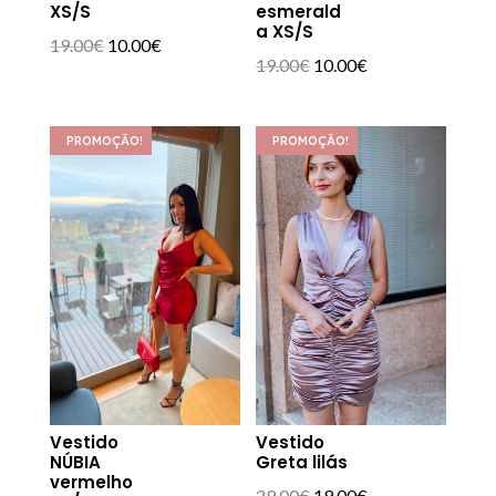
XS/S
esmerald
a XS/S
O
O
19.00
€
10.00
€
O
O
19.00
€
10.00
€
preço
preço
preço
preço
original
atual
original
atual
era:
é:
PROMOÇÃO!
PROMOÇÃO!
era:
é:
19.00€.
10.00€.
19.00€.
10.00€.
Vestido
Vestido
NÚBIA
Greta lilás
vermelho
O
O
29.00
€
19.00
€