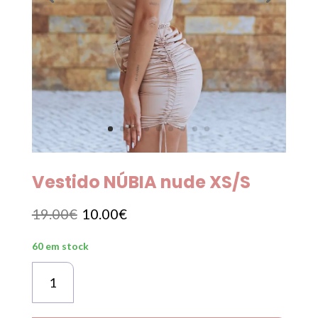
Vestido NÚBIA nude XS/S
O
O
19.00
€
10.00
€
preço
preço
60 em stock
original
atual
era:
é:
Quantidade
19.00€.
10.00€.
de
Vestido