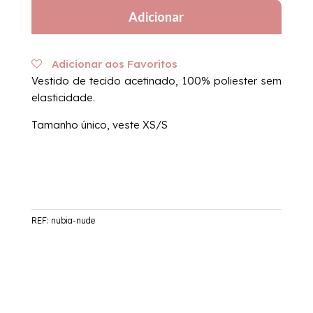
NÚBIA
Adicionar
nude
XS/S
Adicionar aos Favoritos
Vestido de tecido acetinado, 100% poliester sem
elasticidade.
Tamanho único, veste XS/S
REF:
nubia-nude