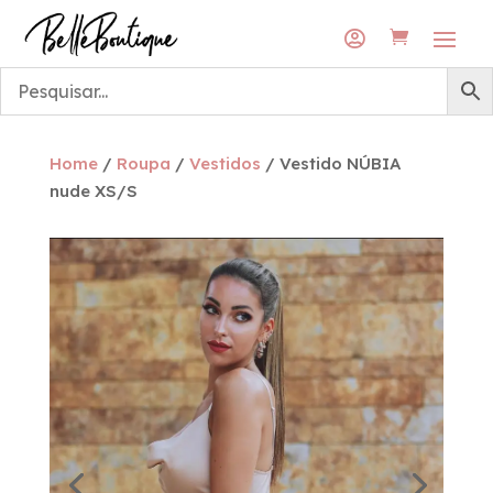
Envios grátis para a rede DPD Pickup
Envios grátis para a rede DPD Pickup

Home
/
Roupa
/
Vestidos
/ Vestido NÚBIA
nude XS/S