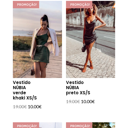
PROMOÇÃO!
PROMOÇÃO!
Vestido
Vestido
NÚBIA
NÚBIA
verde
preto XS/S
khaki XS/S
O
O
19.00
€
10.00
€
O
O
19.00
€
10.00
€
preço
preço
preço
preço
original
atual
original
atual
era:
é:
PROMOÇÃO!
PROMOÇÃO!