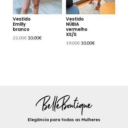
Vestido
Vestido
Emilly
NÚBIA
branco
vermelho
XS/S
O
O
21.00
€
10.00
€
O
O
19.00
€
10.00
€
preço
preço
preço
preço
original
atual
original
atual
era:
é:
era:
é:
21.00€.
10.00€.
19.00€.
10.00€.
Elegância para todas as Mulheres