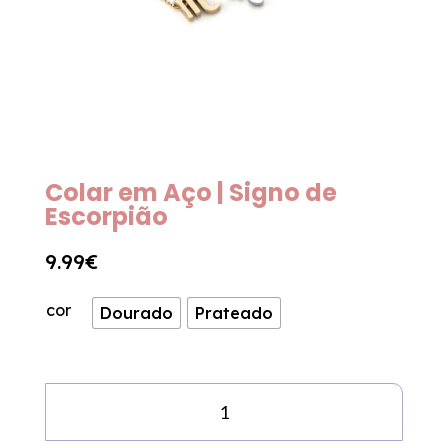
Colar em Aço | Signo de
Escorpião
9.99
€
cor
Dourado
Prateado
Quantidade
de
Colar