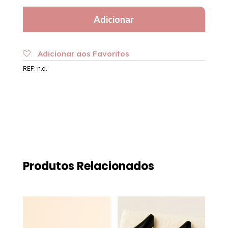
em
Adicionar
Aço
|
Signo
Adicionar aos Favoritos
de
REF:
n.d.
Escorpião
Produtos Relacionados