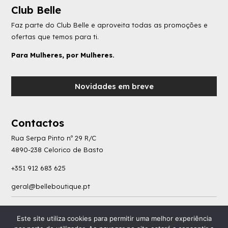
Club Belle
Faz parte do Club Belle e aproveita todas as promoções e
ofertas que temos para ti.
Para Mulheres, por Mulheres.
Novidades em breve
Contactos
Rua Serpa Pinto nº 29 R/C
4890-238 Celorico de Basto
+351 912 683 625
geral@belleboutique.pt
Política de Privacidade
|
Livro de Reclamações
|
Termos e Condições
|
Consumo de
Este site utiliza cookies para permitir uma melhor experiência
Litígios