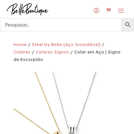
Envios grátis para a rede DPD Pickup
Envios grátis para a rede DPD Pickup

Home
/
Steel by Belle (Aço Inoxidável)
/
Colares
/
Colares Signos
/ Colar em Aço | Signo
de Escorpião