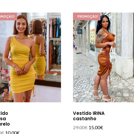
OMOÇÃO!
PROMOÇÃO!
tido
Vestido IRINA
ssa
castanho
relo
O
O
29.00
€
15.00
€
O
O
0
€
10.00
€