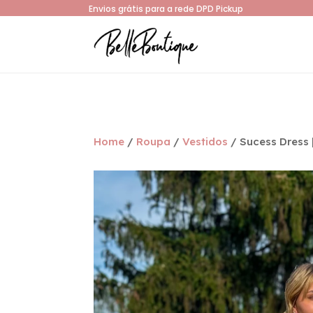
Envios grátis para a rede DPD Pickup
Home
/
Roupa
/
Vestidos
/ Sucess Dress 