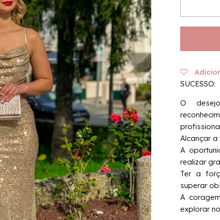
de
Sucess
Dress
|
Golden
Adicio
SUCESSO:
O desejo
reconheci
profissional
Alcançar a 
A oportuni
realizar gr
Ter a for
superar ob
A coragem 
explorar n