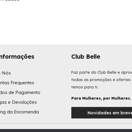
preço
preço
preço
preço
original
atual
original
atual
era:
é:
era:
é:
29.00€.
15.00€.
21.00€.
10.00€.
informações
Club Belle
Faz parte do Club Belle e aprov
e Nós
todas as promoções e ofertas
ntas Frequentes
temos para ti.
dos de Pagamento
Para Mulheres, por Mulheres.
gas e Devoluções
king da Encomenda
Novidades em brev