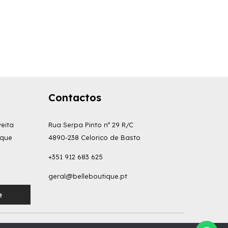
preço
preço
original
atual
era:
é:
23.00€.
15.00€.
Contactos
eita
Rua Serpa Pinto nº 29 R/C
 que
4890-238 Celorico de Basto
+351 912 683 625
geral@belleboutique.pt
e