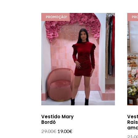
PROMOÇÃO!
PR
Vestido Mary
Ves
Bordô
Raí
ama
O
O
29.00
€
19.00
€
21.0