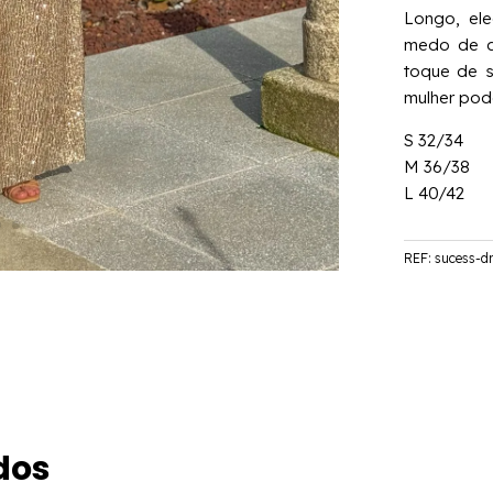
Longo, el
medo de ar
toque de s
mulher pod
S 32/34
M 36/38
L 40/42
REF:
sucess-d
dos