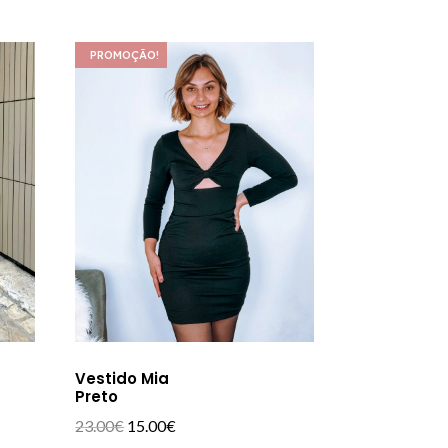
PROMOÇÃO!
Vestido Mia
Preto
O
O
23.00
€
15.00
€