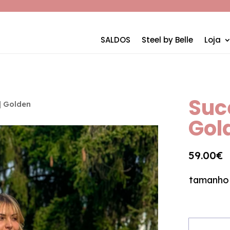
SALDOS
Steel by Belle
Loja
Suc
| Golden
Gol
59.00
€
tamanho
Quantida