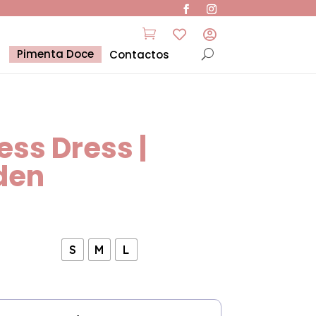



Pimenta Doce
Contactos
ess Dress |
den
S
M
L
de