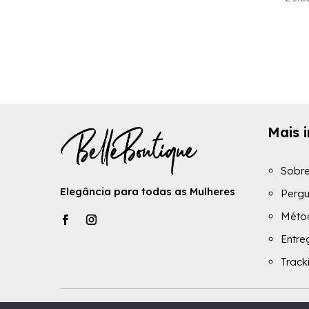
preço
preço
original
atual
era:
é:
29.00€.
19.00€.
Mais 
Sobr
Elegância para todas as Mulheres
Pergu
Méto
Entre
Trac