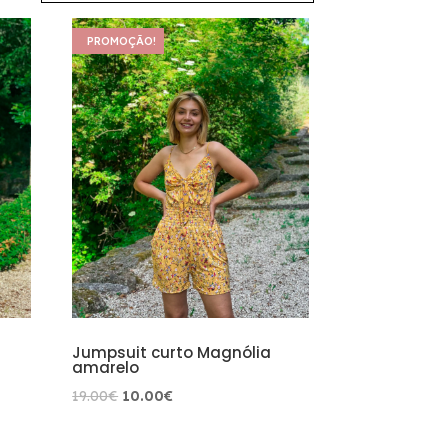
PROMOÇÃO!
Jumpsuit curto Magnólia
amarelo
O
O
19.00
€
10.00
€
preço
preço
original
atual