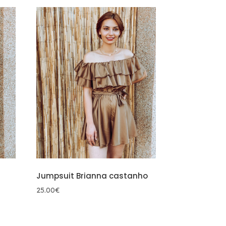
era:
é:
19.00€.
10.00€.
Jumpsuit Brianna castanho
25.00
€