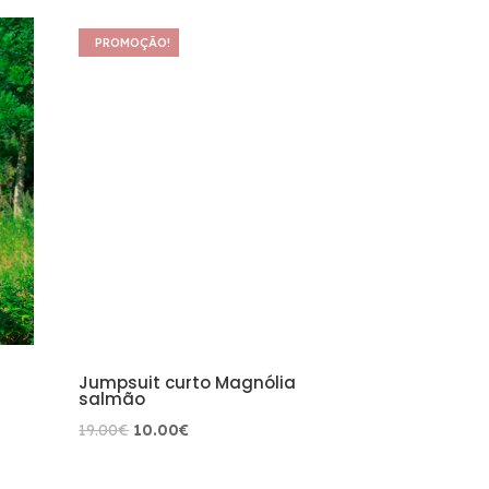
era:
é:
PROMOÇÃO!
19.00€.
10.00€.
Jumpsuit curto Magnólia
salmão
O
O
19.00
€
10.00
€
preço
preço
original
atual