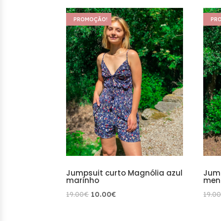
PROMOÇÃO!
PR
Jumpsuit curto Magnólia azul
Jump
marinho
men
O
O
19.00
€
10.00
€
19.0
preço
preço
original
atual