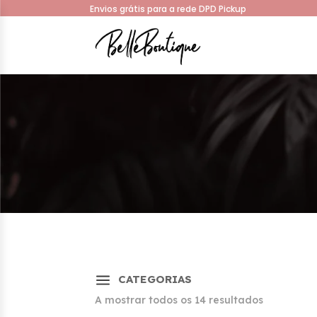
Envios grátis para a rede DPD Pickup
a
CATEGORIAS
Sorted
A mostrar todos os 14 resultados
by