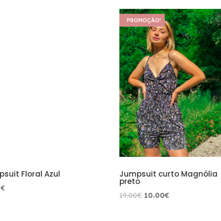
PROMOÇÃO!
suit Floral Azul
Jumpsuit curto Magnólia
preto
0
€
O
O
19.00
€
10.00
€
preço
preço
original
atual