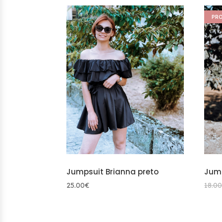
era:
é:
PR
19.00€.
10.00€.
Jumpsuit Brianna preto
Jump
25.00
€
18.0